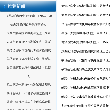
·
犬细小病毒抗体检测试剂盒（阻断法
·
犬瘟热病毒抗体检测试剂盒（阻断法
·抗孕马血清促性腺激素（PMSG）单
·
鸡传染性喉气管炎病毒抗体检测试剂盒
·蚨瑞生物固话号码变更通知
·犬细小病毒抗体检测试剂盒（阻断
·
羊伪狂犬抗体检测试剂盒（阻断法）
·犬瘟热病毒抗体检测试剂盒（阻断
·
禽流感病毒抗原检测试剂盒（ELISA
·鸡传染性喉气管炎病毒抗体检测试
·
鸡白痢鸡伤寒抗体检测试剂盒现已全
·羊伪狂犬抗体检测试剂盒（阻断法
·
蚨瑞生物新一代猪早孕快速检测卡现
·禽流感病毒抗原检测试剂盒（ELIS
·
蚨瑞生物推出鸡马立克氏病病毒抗体检
·无
·
蚨瑞生物研发成功鸡传染性支气管炎
·鸡白痢鸡伤寒抗体检测试剂盒现已
·
蚨瑞生物研发成功鸡禽流感病毒H9
·蚨瑞生物新一代猪早孕快速检测卡
·
蚨瑞生物制备出高灵敏度盐酸克仑特
·蚨瑞生物推出鸡马立克氏病病毒抗
·
龙岩蚨瑞生物科技有限公司网站重新