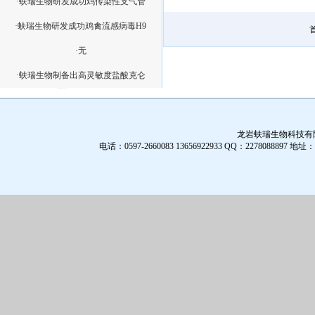
·蚨瑞生物研发成功鸡传染性支气管
·蚨瑞生物研发成功鸡禽流感病毒H9
·无
·蚨瑞生物制备出高灵敏度盐酸克仑
龙岩蚨瑞生物科技有限公
电话：0597-2660083 13656922933 QQ：2278