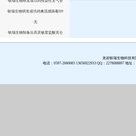
·蚨瑞生物研发成功鸡传染性支气管
·蚨瑞生物研发成功鸡禽流感病毒H9
·无
·蚨瑞生物制备出高灵敏度盐酸克仑
龙岩蚨瑞生物科技有限公
电话：0597-2660083 13656922933 QQ：2278