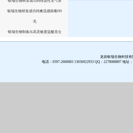
·蚨瑞生物研发成功鸡传染性支气管
·蚨瑞生物研发成功鸡禽流感病毒H9
·无
·蚨瑞生物制备出高灵敏度盐酸克仑
龙岩蚨瑞生物科技有限公
电话：0597-2660083 13656922933 QQ：2278