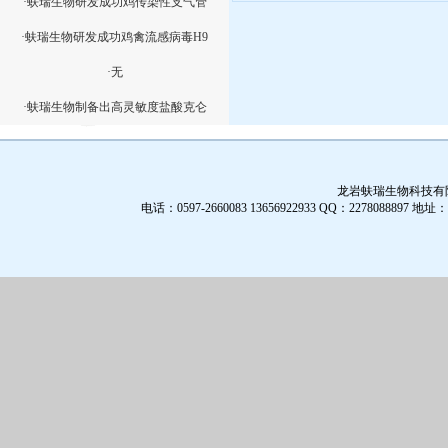
·蚨瑞生物研发成功鸡传染性支气管
·蚨瑞生物研发成功鸡禽流感病毒H9
·无
·蚨瑞生物制备出高灵敏度盐酸克仑
龙岩蚨瑞生物科技有限公
电话：0597-2660083 13656922933 QQ：2278