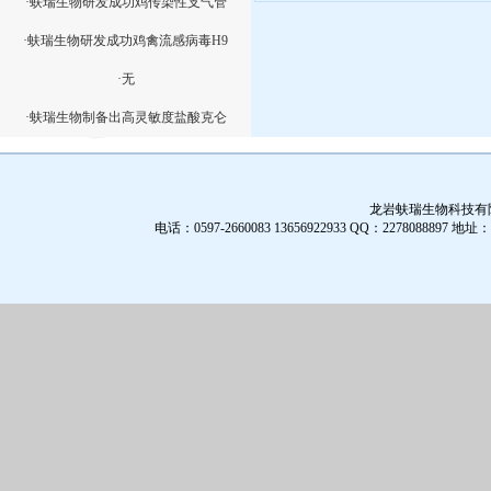
·蚨瑞生物研发成功鸡传染性支气管
·蚨瑞生物研发成功鸡禽流感病毒H9
·无
·蚨瑞生物制备出高灵敏度盐酸克仑
龙岩蚨瑞生物科技有限公
电话：0597-2660083 13656922933 QQ：2278